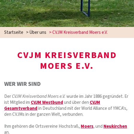
Startseite
>
Über uns
>
CVJM Kreisverband Moers e.V.
CVJM KREISVERBAND
MOERS E.V.
WER WIR SIND
Der
CVJM Kreisverband Moers e.V.
wurde im Jahr 1886 gegründet. Er
ist Mitglied im
CVJM Westbund
und über den
CVJM
Gesamtverband
in Deutschland mit der World Alliance of YMCA's,
den CVJMs in der ganzen Welt, verbunden.
Ihm gehören die Ortsvereine Hochstraß,
Moers
, und
Neukirchen
an.